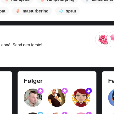
oat
masturbering
sprut
r ennå. Send den første!
Følger
F