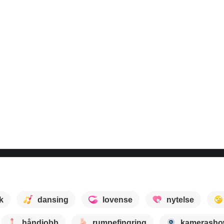
k
dansing
lovense
nytelse
håndjobb
rumpefingring
kamerash