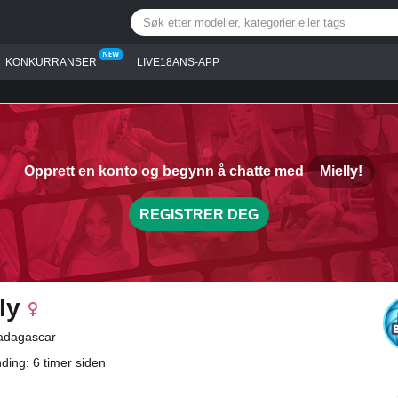
KONKURRANSER
LIVE18ANS-APP
Opprett en konto og begynn å chatte med
Mielly!
REGISTRER DEG
ly
adagascar
nding: 6 timer siden